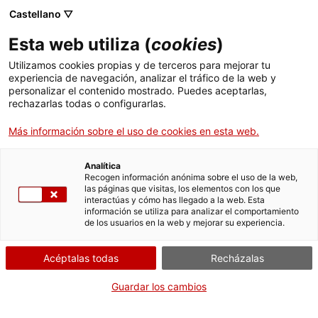
Castellano ▽
Esta web utiliza (
cookies
)
Utilizamos cookies propias y de terceros para mejorar tu
experiencia de navegación, analizar el tráfico de la web y
personalizar el contenido mostrado. Puedes aceptarlas,
rechazarlas todas o configurarlas.
Más información sobre el uso de cookies en esta web.
Inicio
El Museo
La visita
Analítica
La visita
Recogen información anónima sobre el uso de la web,
las páginas que visitas, los elementos con los que
interactúas y cómo has llegado a la web. Esta
información se utiliza para analizar el comportamiento
de los usuarios en la web y mejorar su experiencia.
La Colonia Sedó de Esparreguera, fundada el 1846, fue la
primera colonia industrial textil de Cataluña y la más grande
Acéptalas todas
Recházalas
que se construyó en el país. La visita al Museu de la Colònia
Sedó permite descubrir la historia de la colonia, los espacios
Guardar los cambios
que la integran y su singular sistema hidráulico de
aprovechamiento y eficiencia energética.