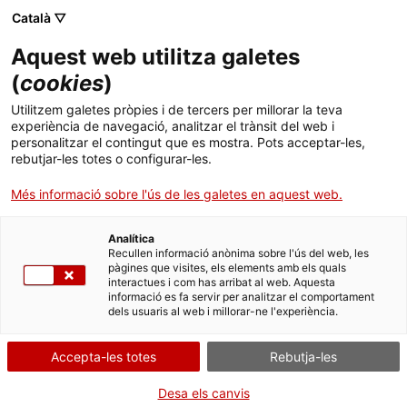
Català ▽
Aquest web utilitza galetes
(
cookies
)
Utilitzem galetes pròpies i de tercers per millorar la teva
experiència de navegació, analitzar el trànsit del web i
personalitzar el contingut que es mostra. Pots acceptar-les,
rebutjar-les totes o configurar-les.
Inici
Espais
Espais exteriors de la colònia
Més informació sobre l'ús de les galetes en aquest web.
Espais exteriors de la colònia
Analítica
Recullen informació anònima sobre l'ús del web, les
pàgines que visites, els elements amb els quals
interactues i com has arribat al web. Aquesta
Els principals punts d’interès de l’exterior de la Colònia Sedó
informació es fa servir per analitzar el comportament
són:
dels usuaris al web i millorar-ne l'experiència.
Seccions de tissatge i d’acabats de l'antiga fàbrica
Accepta-les totes
Rebutja-les
A més de la secció de filatura, situada a l’edifici que
Desa els canvis
actualment acull el museu, la fàbrica comptava amb les