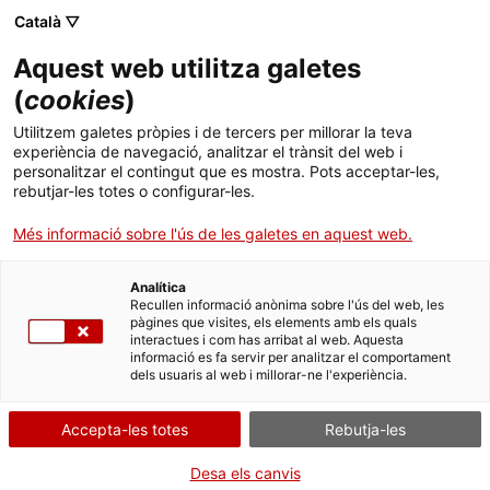
Català ▽
Aquest web utilitza galetes
(
cookies
)
Utilitzem galetes pròpies i de tercers per millorar la teva
experiència de navegació, analitzar el trànsit del web i
personalitzar el contingut que es mostra. Pots acceptar-les,
rebutjar-les totes o configurar-les.
Galeria d'imatges
Més informació sobre l'ús de les galetes en aquest web.
Analítica
Fotografies històriques de la fàbrica i la
Recullen informació anònima sobre l'ús del web, les
pàgines que visites, els elements amb els quals
colònia de Can Sedó
interactues i com has arribat al web. Aquesta
informació es fa servir per analitzar el comportament
dels usuaris al web i millorar-ne l'experiència.
Accepta-les totes
Rebutja-les
Desa els canvis